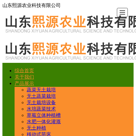
山东熙源农业科技有限公司
综合首页
综
关
产
新
工
行
留
联
关于我们
产品展示
合
于
品
闻
程
业
言
系
蔬菜无土栽培
无土蔬菜栽培
无土栽培设备
首
我
展
动
案
常
反
我
水培蔬菜技术
草莓立体种植槽
页
们
示
态
例
识
馈
们
水肥一体化灌溉
无土种植
移动式苗床