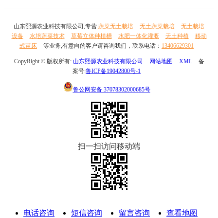
山东熙源农业科技有限公司,专营
蔬菜无土栽培
无土蔬菜栽培
无土栽培
设备
水培蔬菜技术
草莓立体种植槽
水肥一体化灌溉
无土种植
移动
式苗床
等业务,有意向的客户请咨询我们，联系电话：
13406629301
CopyRight © 版权所有:
山东熙源农业科技有限公司
网站地图
XML
备
案号:
鲁ICP备19042800号-1
鲁公网安备
37078302000685号
扫一扫访问移动端
电话咨询
短信咨询
留言咨询
查看地图