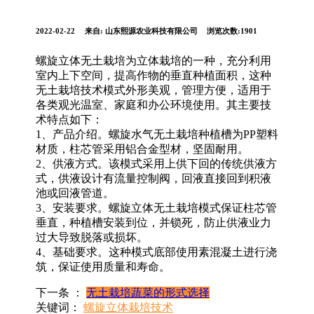
2022-02-22
来自:
山东熙源农业科技有限公司
浏览次数:1901
螺旋立体无土栽培为立体栽培的一种，充分利用
室内上下空间，提高作物的垂直种植面积，这种
无土栽培技术模式外形美观，管理方便，适用于
各类观光温室、家庭和办公环境使用。其主要技
术特点如下：
1、产品介绍。螺旋水气无土栽培种植槽为PP塑料
材质，柱芯管采用铝合金型材，坚固耐用。
2、供液方式。该模式采用上供下回的传统供液方
式，供液设计有流量控制阀，回液直接回到积液
池或回液管道。
3、安装要求。螺旋立体无土栽培模式保证柱芯管
垂直，种植槽安装到位，并锁死，防止供液业力
过大导致脱落或损坏。
4、基础要求。这种模式底部使用素混凝土进行浇
筑，保证使用质量和寿命。
下一条 ：
无土栽培蔬菜的形式选择
关键词：
螺旋立体栽培技术