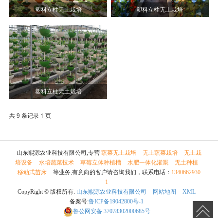
塑料立柱无土栽培
塑料立柱无土栽培
塑料立柱无土栽培
共 9 条记录 1 页
山东熙源农业科技有限公司,专营
蔬菜无土栽培
无土蔬菜栽培
无土栽
培设备
水培蔬菜技术
草莓立体种植槽
水肥一体化灌溉
无土种植
移动式苗床
等业务,有意向的客户请咨询我们，联系电话：
1340662930
1
CopyRight © 版权所有:
山东熙源农业科技有限公司
网站地图
XML
备案号:
鲁ICP备19042800号-1
鲁公网安备
37078302000685号