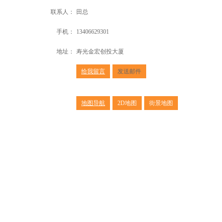
联系人：
田总
手机：
13406629301
地址：
寿光金宏创投大厦
给我留言
发送邮件
地图导航
2D地图
街景地图