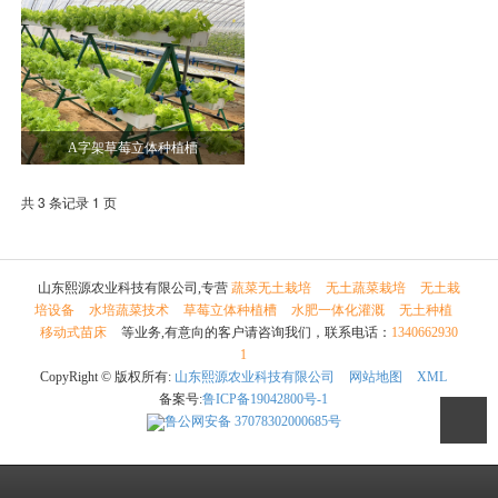
A字架草莓立体种植槽
共 3 条记录 1 页
山东熙源农业科技有限公司,专营
蔬菜无土栽培
无土蔬菜栽培
无土栽
培设备
水培蔬菜技术
草莓立体种植槽
水肥一体化灌溉
无土种植
移动式苗床
等业务,有意向的客户请咨询我们，联系电话：
1340662930
1
CopyRight © 版权所有:
山东熙源农业科技有限公司
网站地图
XML
备案号:
鲁ICP备19042800号-1
鲁公网安备
37078302000685号