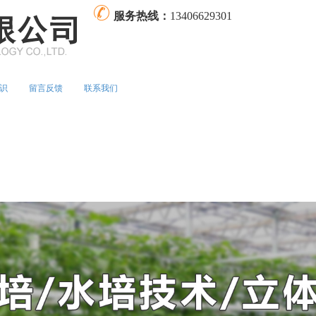
服务热线：
13406629301
识
留言反馈
联系我们