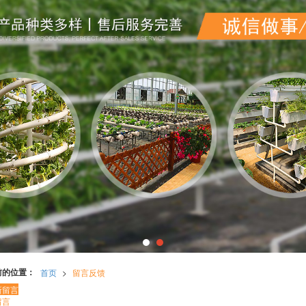
前的位置：
首页
>
留言反馈
新留言
留言