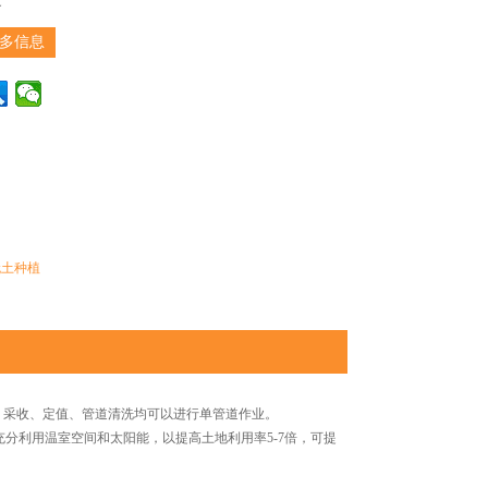
多信息
无土种植
采收、定值、管道清洗均可以进行单管道作业。
利用温室空间和太阳能，以提高土地利用率5-7倍，可提