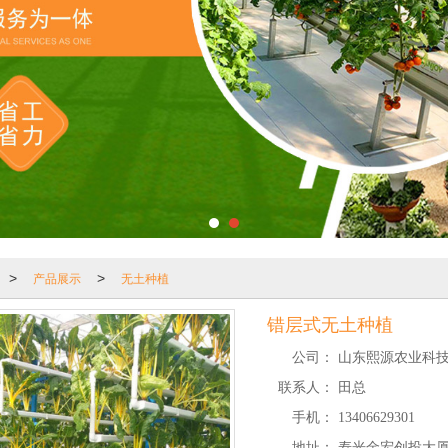
产品展示
无土种植
>
>
错层式无土种植
公司：
山东熙源农业科
联系人：
田总
手机：
13406629301
地址：
寿光金宏创投大