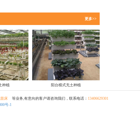
更多>>
土种植
阳台模式无土种植
式苗床
等业务,有意向的客户请咨询我们，联系电话：
13406629301
800号-1