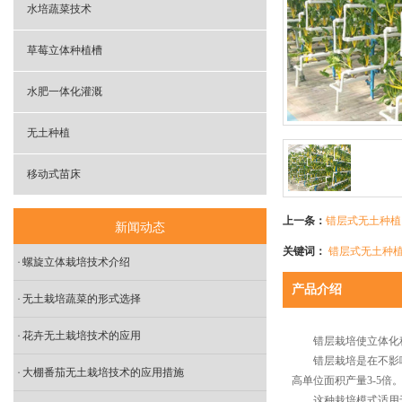
水培蔬菜技术
草莓立体种植槽
水肥一体化灌溉
无土种植
移动式苗床
上一条：
错层式无土种植
新闻动态
关键词：
错层式无土种
螺旋立体栽培技术介绍
产品介绍
无土栽培蔬菜的形式选择
花卉无土栽培技术的应用
错层栽培使立体化种植
错层栽培是在不影响平
大棚番茄无土栽培技术的应用措施
高单位面积产量3-5倍
这种栽培模式适用于