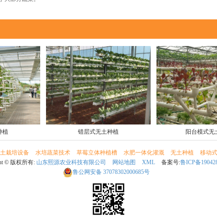
种植
错层式无土种植
阳台模式无
土栽培设备
水培蔬菜技术
草莓立体种植槽
水肥一体化灌溉
无土种植
移动
ght © 版权所有:
山东熙源农业科技有限公司
网站地图
XML
备案号:
鲁ICP备19042
鲁公网安备
37078302000685号