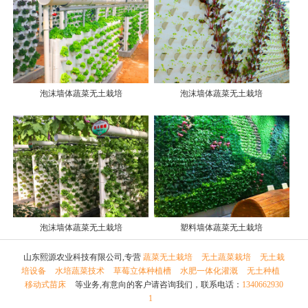
泡沫墙体蔬菜无土栽培
泡沫墙体蔬菜无土栽培
泡沫墙体蔬菜无土栽培
塑料墙体蔬菜无土栽培
山东熙源农业科技有限公司,专营
蔬菜无土栽培
无土蔬菜栽培
无土栽
培设备
水培蔬菜技术
草莓立体种植槽
水肥一体化灌溉
无土种植
移动式苗床
等业务,有意向的客户请咨询我们，联系电话：
1340662930
1