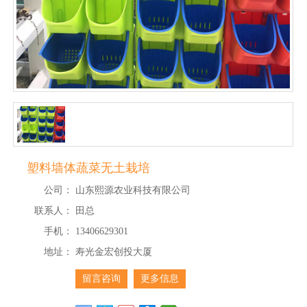
塑料墙体蔬菜无土栽培
公司：
山东熙源农业科技有限公司
联系人：
田总
手机：
13406629301
地址：
寿光金宏创投大厦
留言咨询
更多信息